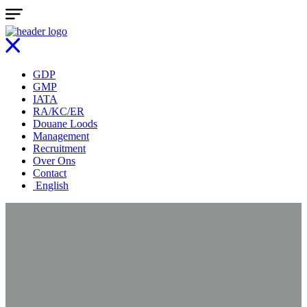
GDP
GMP
IATA
RA/KC/ER
Douane Loods
Management
Recruitment
Over Ons
Contact
English