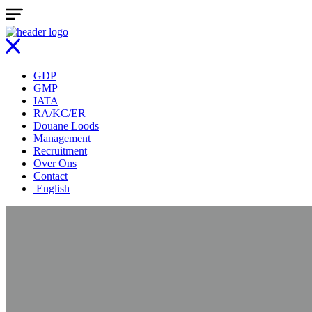
GDP
GMP
IATA
RA/KC/ER
Douane Loods
Management
Recruitment
Over Ons
Contact
English