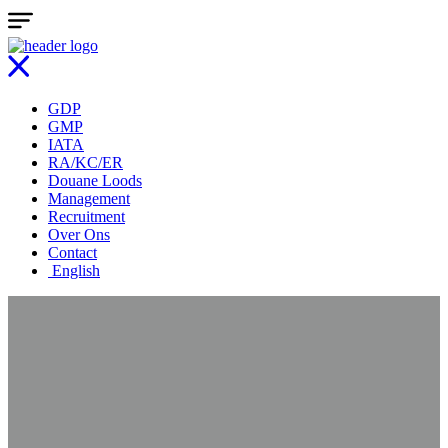
GDP
GMP
IATA
RA/KC/ER
Douane Loods
Management
Recruitment
Over Ons
Contact
English